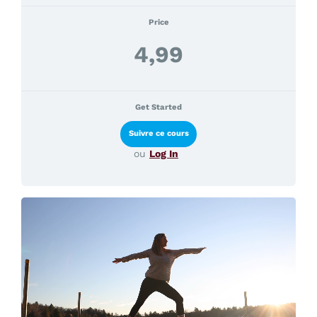
Price
4,99
Get Started
ou
Log In